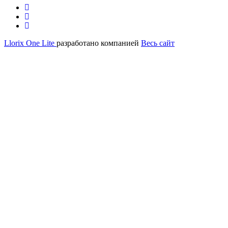
Дополнительное
fa-
facebook
fa-
меню
twitter
fa-
google-
Llorix One Lite
разработано компанией
Весь сайт
plus-
square