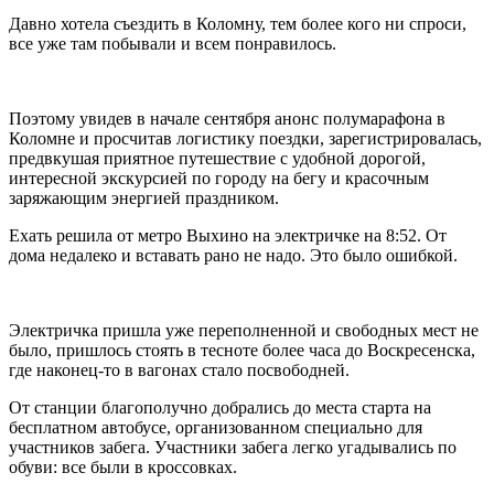
Давно хотела съездить в Коломну, тем более кого ни спроси,
все уже там побывали и всем понравилось.
Поэтому увидев в начале сентября анонс полумарафона в
Коломне и просчитав логистику поездки, зарегистрировалась,
предвкушая приятное путешествие с удобной дорогой,
интересной экскурсией по городу на бегу и красочным
заряжающим энергией праздником.
Ехать решила от метро Выхино на электричке на 8:52. От
дома недалеко и вставать рано не надо. Это было ошибкой.
Электричка пришла уже переполненной и свободных мест не
было, пришлось стоять в тесноте более часа до Воскресенска,
где наконец-то в вагонах стало посвободней.
От станции благополучно добрались до места старта на
бесплатном автобусе, организованном специально для
участников забега. Участники забега легко угадывались по
обуви: все были в кроссовках.