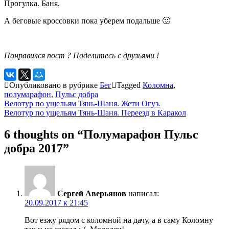
Прогулка. Баня.
А беговые кроссовки пока уберем подальше 🙂
Понравился пост ? Поделитесь с друзьями !
Опубликовано в рубрике
Бег
Tagged
Коломна
,
полумарафон
,
Пульс добра
Навигация
Велотур по ущельям Тянь-Шаня. Жети Огуз.
Велотур по ущельям Тянь-Шаня. Переезд в Каракол
по
записям
6 thoughts on “
Полумарафон Пульс
добра 2017
”
Сергей Аверьянов
написал:
20.09.2017 к 21:45
Вот езжу рядом с коломной на дачу, а в саму Коломну