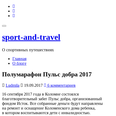
Перейти
fa-
к
facebook
fa-
содержимому
twitter
fa-
google-
plus-
Показать/
square
Скрыть
sport-and-travel
навигацию
О спортивных путешествиях
Главная
О блоге
Полумарафон Пульс добра 2017
Ludmila
19.09.2017
6 комментариев
16 сентября 2017 года в Коломне состоялся
благотворительный забег Пульс добра, организованный
фондом Исток. Все собранные деньги будут направлены
на ремонт и оснащение Коломенского дома ребенка,
в котором воспитываются дети с инвалидностью.