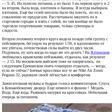
— 5: 45. На пунктах питания, а их было 3 на первом кругу и 2
на втором, была вода, изотоник и бананы. Я всегда выбирала
изотоник. Ещё бы гелей неплохо было бы поесть, но их к
сожалению не предлагали. Рассчитывала закупить их в
стартовом городке и взять с собой, но там вообще не было
торговли спортивными товарами, только сувениры и
сладости.
Вторую половину второго круга видела позади себя группу с
пейсмакером, бегущую на результат 1:59, и вдохновенно от
нее убегала, почувствовав силы выйти из двух часов.
Подумала, ну хоть когда-то надо же это делать ! На
Ялтинском
любовалась крымскими пейзажами, отдыхала, как результат
— 2 15. На московском майском тоже не напрягалась, на
следующем Ереванском опять планирую отдыхать, — когда,
если не сейчас? Боевые кроссовки все те же Nike Air Zoom
Pegasus 32, радовали своей лёгкостью и комфортом.
Зажигательная музыка и бодрые голоса комментаторов. Спуск
к Конькобежному дворцу. Еще немного и финиш ! Медаль.
Вода. Еще вода. Развязать шнурки на кроссовках. Небольшая
очередь за питанием.