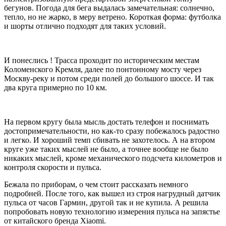
бегунов. Погода для бега выдалась замечательная: солнечно,
тепло, но не жарко, в меру ветрено. Короткая форма: футболка
и шорты отлично подходят для таких условий.
И понеслись ! Трасса проходит по историческим местам
Коломенского Кремля, далее по понтонному мосту через
Москву-реку и потом среди полей до большого шоссе. И так
два круга примерно по 10 км.
На первом кругу была мысль достать телефон и поснимать
достопримечательности, но как-то сразу побежалось радостно
и легко. И хороший темп сбивать не захотелось. А на втором
круге уже таких мыслей не было, а точнее вообще не было
никаких мыслей, кроме механического подсчета километров и
контроля скорости и пульса.
Бежала по приборам, о чем стоит рассказать немного
подробней. После того, как вышел из строя нагрудный датчик
пульса от часов Гармин, другой так и не купила. А решила
попробовать новую технологию измерения пульса на запястье
от китайского бренда Xiaomi.