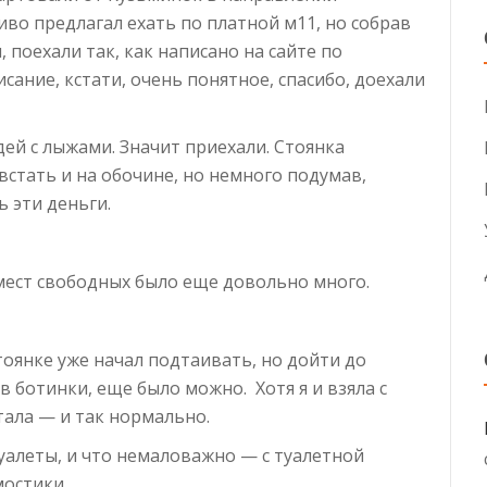
во предлагал ехать по платной м11, но собрав
, поехали так, как написано на сайте по
сание, кстати, очень понятное, спасибо, доехали
ей с лыжами. Значит приехали. Стоянка
встать и на обочине, но немного подумав,
ь эти деньги.
 мест свободных было еще довольно много.
тоянке уже начал подтаивать, но дойти до
в ботинки, еще было можно. Хотя я и взяла с
тала — и так нормально.
туалеты, и что немаловажно — с туалетной
мостики.