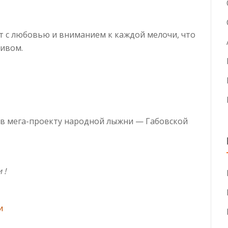
ют с любовью и вниманием к каждой мелочи, что
тивом.
ов мега-проекту народной лыжни — Габовской
 !
и