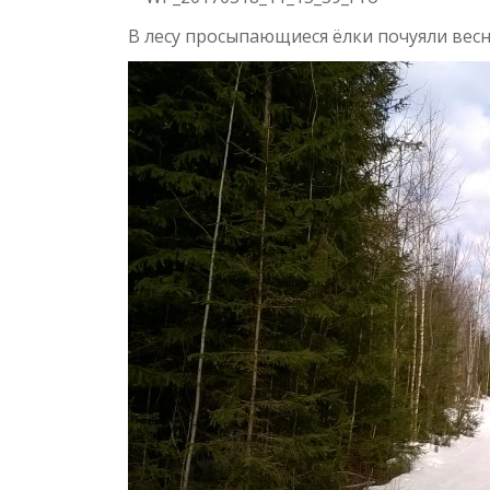
В лесу просыпающиеся ёлки почуяли весн