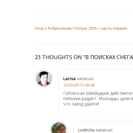
НАВИГАЦИЯ ПО ЗАПИСЯМ
Хочу к Робинзонам ! Отпуск 2015 г, часть первая.
23 THOUGHTS ON “
В ПОИСКАХ СНЕГ
Larisa
написал:
23.03.2017 к 00:28
Габовская Швейцария действител
пейзажи радуют. Молодцы, дали 
что заезд удался!
Ludmila
написал: