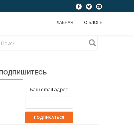
fa-
fa-
fa-
facebook
twitter
google-
ГЛАВНАЯ
О БЛОГЕ
plus-
square
ПОДПИШИТЕСЬ
Ваш email адрес: