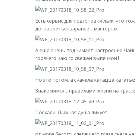
Есть сервис для подготовки лыж, что то
договориться заранее с мастером.
А еще очень поднимает настроение Чай
горячего чаю со свежей выпечкой !
Но это потом, а сначала
катацца
кататься
Знакомимся с правилами жизни на трассе
Поехали. Лыжная душа ликует
от моря белого, слепящего глаза снега н