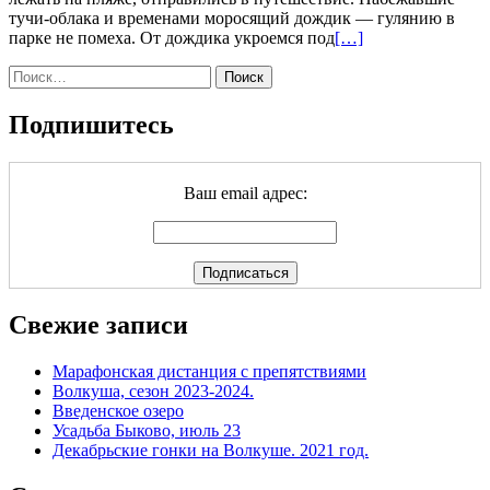
тучи-облака и временами моросящий дождик — гулянию в
Читать
парке не помеха. От дождика укроемся под
[…]
больше
Найти:
проКаво
Греко,
20.10.19
Подпишитесь
Ваш email адрес:
Свежие записи
Марафонская дистанция с препятствиями
Волкуша, сезон 2023-2024.
Введенское озеро
Усадьба Быково, июль 23
Декабрьские гонки на Волкуше. 2021 год.