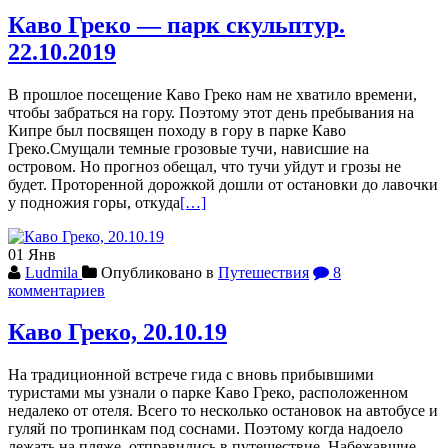
Каво Греко — парк скульптур.
22.10.2019
В прошлое посещение Каво Греко нам не хватило времени,
чтобы забраться на гору. Поэтому этот день пребывания на
Кипре был посвящен походу в гору в парке Каво
Греко.Смущали темные грозовые тучи, нависшие на
островом. Но прогноз обещал, что тучи уйдут и грозы не
будет. Проторенной дорожкой дошли от остановки до лавочки
Читать
у подножия горы, откуда
[…]
больше
проКаво
01
Янв
Греко
Ludmila
Опубликовано в
Путешествия
8
—
комментариев
парк
скульптур.
22.10.2019
Каво Греко, 20.10.19
На традиционной встрече гида с вновь прибывшими
туристами мы узнали о парке Каво Греко, расположенном
недалеко от отеля. Всего то несколько остановок на автобусе и
гуляй по тропинкам под соснами. Поэтому когда надоело
лежать на пляже, отправились в путешествие. Набежавшие