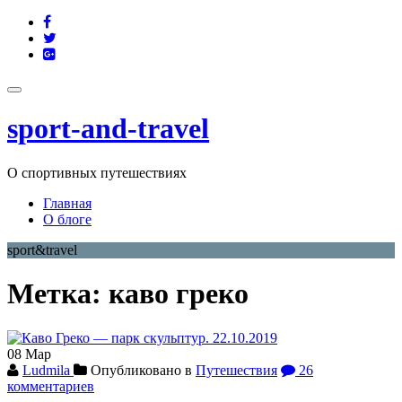
Перейти
fa-
к
facebook
fa-
содержимому
twitter
fa-
google-
plus-
Показать/
square
Скрыть
sport-and-travel
навигацию
О спортивных путешествиях
Главная
О блоге
sport&travel
Метка:
каво греко
08
Мар
Ludmila
Опубликовано в
Путешествия
26
комментариев