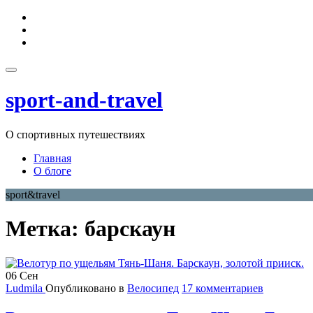
Перейти
fa-
к
facebook
fa-
содержимому
twitter
fa-
google-
plus-
Показать/
square
Скрыть
sport-and-travel
навигацию
О спортивных путешествиях
Главная
О блоге
sport&travel
Метка:
барскаун
06
Сен
Ludmila
Опубликовано в
Велосипед
17 комментариев