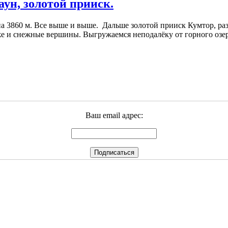
ун, золотой прииск.
на 3860 м. Все выше и выше. Дальше золотой прииск Кумтор, ра
же и снежные вершины. Выгружаемся неподалёку от горного озер
Ваш email адрес: