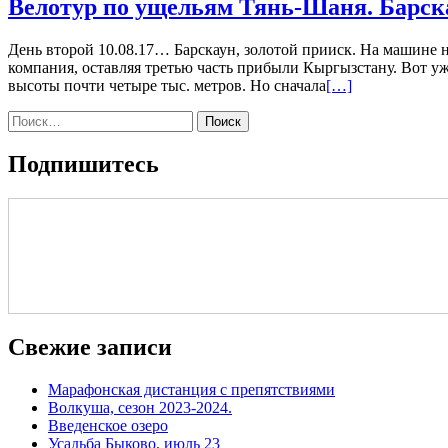
Велотур по ущельям Тянь-Шаня. Барска
День второй 10.08.17… Барскаун, золотой прииск. На машине 
компания, оставляя третью часть прибыли Кыргызстану. Вот у
Читать
высоты почти четыре тыс. метров. Но сначала
[…]
больше
Найти:
проВелотур
по
ущельям
Подпишитесь
Тянь-
Шаня.
Барскаун,
золотой
прииск.
Свежие записи
Марафонская дистанция с препятствиями
Волкуша, сезон 2023-2024.
Введенское озеро
Усадьба Быково, июль 23